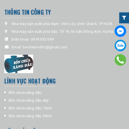
THÔNG TIN CÔNG TY
Nhà máy sản xuất phía Nam: Vĩnh Lộc, Bình Chánh, TP HCM
Nhà máy sản xuất phía Bắc: Tổ 19, thị trấn Đông Anh, Hà Nội
Ðiện thoại:
0918 532 699
Email:
bonbeminhtri@gmail.com
LĨNH VỰC HOẠT ĐỘNG
Bồn chứa xăng dầu
Bồn chứa xăng dầu elip
Bồn chứa xăng dầu 10m3
Bồn chứa xăng dầu 20m3