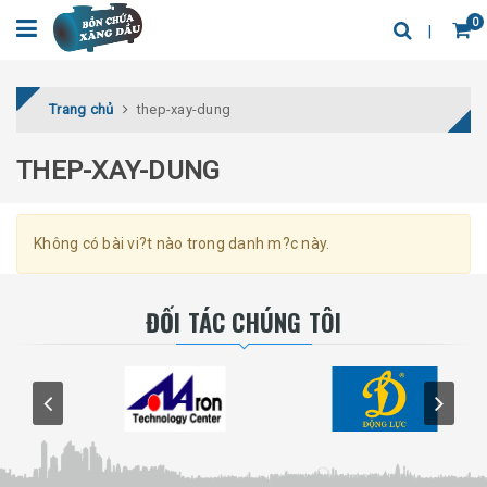
0
Trang chủ
thep-xay-dung
THEP-XAY-DUNG
Không có bài vi?t nào trong danh m?c này.
ĐỐI TÁC CHÚNG TÔI