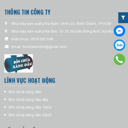
THÔNG TIN CÔNG TY
Nhà máy sản xuất phía Nam: Vĩnh Lộc, Bình Chánh, TP HCM
Nhà máy sản xuất phía Bắc: Tổ 19, thị trấn Đông Anh, Hà Nội
Ðiện thoại:
0918 532 699
Email:
bonbeminhtri@gmail.com
LĨNH VỰC HOẠT ĐỘNG
Bồn chứa xăng dầu
Bồn chứa xăng dầu elip
Bồn chứa xăng dầu 10m3
Bồn chứa xăng dầu 20m3